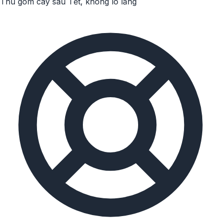
Thu gom cây sau Tết, không lo lắng